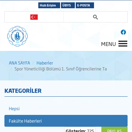
Hızlı Erişim
ÜBYS
E-POSTA
MENU
ANA SAYFA
Haberler
Spor Yöneticiliği Bölümü 1. Sınıf Öğrencilerine Ta
KATEGORİLER
Hepsi
Fakülte Haberleri
Gösterim:
725
PAYLAŞ