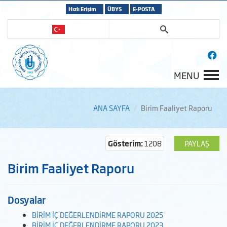
Hızlı Erişim
ÜBYS
E-POSTA
MENU
ANA SAYFA
Birim Faaliyet Raporu
Gösterim:
1208
PAYLAŞ
Birim Faaliyet Raporu
Dosyalar
BİRİM İÇ DEĞERLENDİRME RAPORU 2025
BİRİM İÇ DEĞERLENDİRME RAPORU 2023