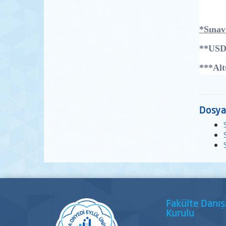
*Sınav
**USD d
***Altt
Dosya
Fakülte Danı
Kurulu