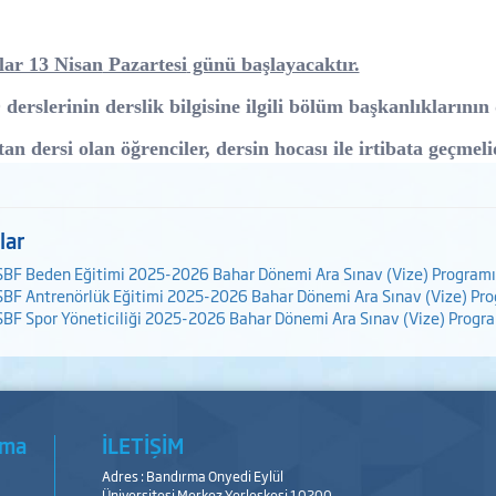
lar 13 Nisan
Pazartesi
günü başlayacaktır.
erslerinin derslik bilgisine ilgili bölüm başkanlıklarının 
an dersi olan öğrenciler, dersin hocası ile irtibata geçme
li
lar
SBF Beden Eğitimi 2025-2026 Bahar Dönemi Ara Sınav (Vize) Programı
SBF Antrenörlük Eğitimi 2025-2026 Bahar Dönemi Ara Sınav (Vize) Pro
SBF Spor Yöneticiliği 2025-2026 Bahar Dönemi Ara Sınav (Vize) Progr
şma
İLETİŞİM
Adres : Bandırma Onyedi Eylül
Üniversitesi Merkez Yerleşkesi 10200