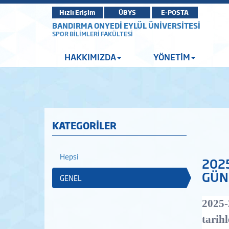
Hızlı Erişim
ÜBYS
E-POSTA
BANDIRMA ONYEDİ EYLÜL ÜNİVERSİTESİ
SPOR BİLİMLERİ FAKÜLTESİ
HAKKIMIZDA
YÖNETİM
KATEGORİLER
Hepsi
2025
GÜN
GENEL
2025-
tarih