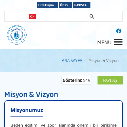
Hızlı Erişim
ÜBYS
E-POSTA
MENU
ANA SAYFA
Misyon & Vizyon
Gösterim:
549
PAYLAŞ
Misyon & Vizyon
Misyonumuz
Beden eğitimi ve spor alanında önemli bir birikime