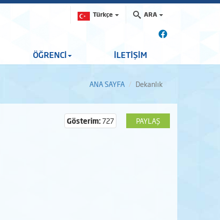
Türkçe
ARA
ÖĞRENCİ
İLETİŞİM
ANA SAYFA
Dekanlık
Gösterim:
727
PAYLAŞ