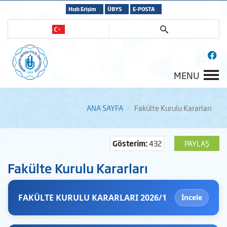
Hızlı Erişim
ÜBYS
E-POSTA
MENU
ANA SAYFA
Fakülte Kurulu Kararları
Gösterim:
432
PAYLAŞ
Fakülte Kurulu Kararları
FAKÜLTE KURULU KARARLARI 2026/1
İncele