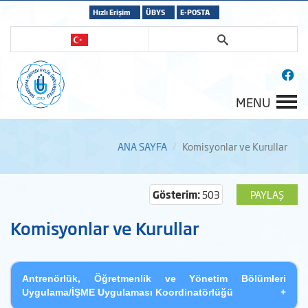
Hızlı Erişim
ÜBYS
E-POSTA
MENU
ANA SAYFA
Komisyonlar ve Kurullar
Gösterim:
503
PAYLAŞ
Komisyonlar ve Kurullar
Antrenörlük, Öğretmenlik ve Yönetim Bölümleri
Uygulama/İŞME Uygulaması Koordinatörlüğü