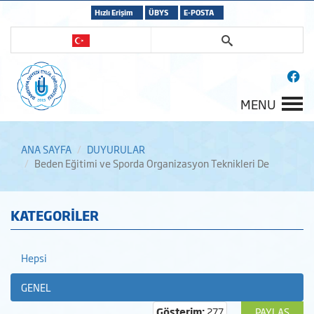
Hızlı Erişim
ÜBYS
E-POSTA
MENU
ANA SAYFA
DUYURULAR
Beden Eğitimi ve Sporda Organizasyon Teknikleri De
KATEGORİLER
Hepsi
GENEL
Gösterim:
277
PAYLAŞ