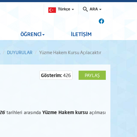
Türkçe
ARA
ÖĞRENCİ
İLETİŞİM
A
DUYURULAR
Yüzme Hakem Kursu Açılacaktır
Gösterim:
426
PAYLAŞ
026
tarihleri arasında
Yüzme Hakem kursu
açılması