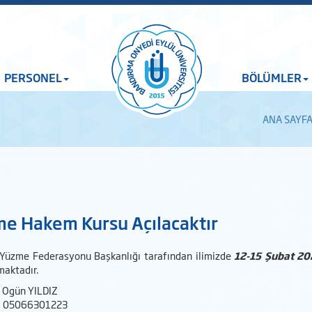
PERSONEL
BÖLÜMLER
ANA SAYF
e Hakem Kursu Açılacaktır
 Yüzme Federasyonu Başkanlığı tarafından ilimizde
12-15 Şubat 2
maktadır.
: Ogün YILDIZ
: 05066301223