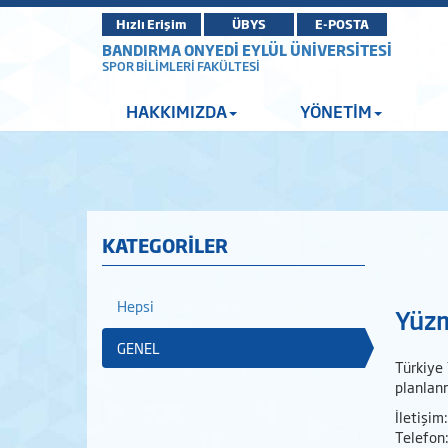
Hızlı Erişim
ÜBYS
E-POSTA
BANDIRMA ONYEDİ EYLÜL ÜNİVERSİTESİ
SPOR BİLİMLERİ FAKÜLTESİ
HAKKIMIZDA
YÖNETİM
KATEGORİLER
Hepsi
Yüzm
GENEL
Türkiye
planlan
İletişim
Telefon