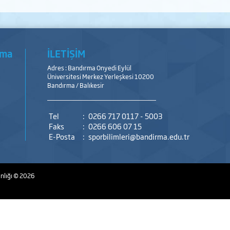
şma
İLETİŞİM
Adres : Bandırma Onyedi Eylül
Üniversitesi Merkez Yerleşkesi 10200
Bandırma / Balıkesir
Tel
:
0266 717 0117 - 5003
Faks
:
0266 606 07 15
E-Posta
:
sporbilimleri@bandirma.edu.tr
nlığı
© 2026