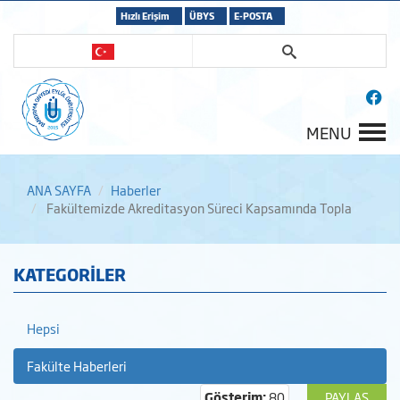
Hızlı Erişim
ÜBYS
E-POSTA
MENU
ANA SAYFA
Haberler
Fakültemizde Akreditasyon Süreci Kapsamında Topla
KATEGORİLER
Hepsi
Fakülte Haberleri
Gösterim:
80
PAYLAŞ