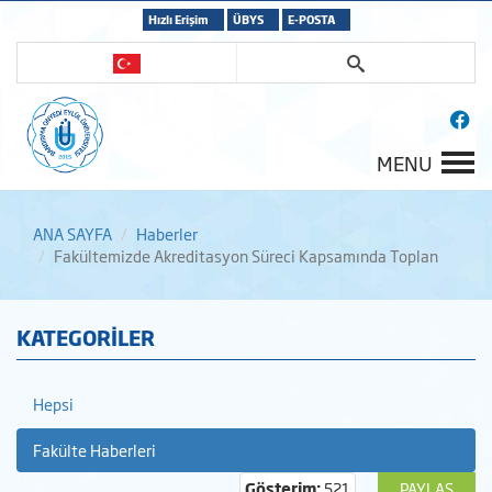
Hızlı Erişim
ÜBYS
E-POSTA
MENU
ANA SAYFA
Haberler
Fakültemizde Akreditasyon Süreci Kapsamında Toplan
KATEGORİLER
Hepsi
Fakülte Haberleri
Gösterim:
521
PAYLAŞ