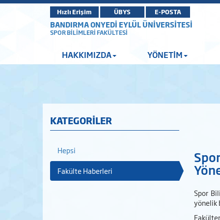
Hızlı Erişim
ÜBYS
E-POSTA
BANDIRMA ONYEDİ EYLÜL ÜNİVERSİTESİ
SPOR BİLİMLERİ FAKÜLTESİ
HAKKIMIZDA
YÖNETİM
KATEGORİLER
Hepsi
Spor
Yöne
Fakülte Haberleri
Spor Bil
yönelik 
Fakültem