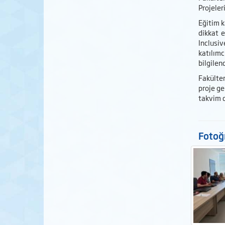
Projeler
Eğitim k
dikkat e
Inclusi
katılımc
bilgilen
Fakülte
proje ge
takvim 
Fotoğr