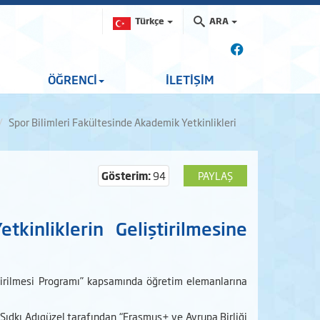
Türkçe
ARA
ÖĞRENCİ
İLETİŞİM
Spor Bilimleri Fakültesinde Akademik Yetkinlikleri
Gösterim:
94
PAYLAŞ
kinliklerin Geliştirilmesine
ştirilmesi Programı” kapsamında öğretim elemanlarına
Sıdkı Adıgüzel tarafından “Erasmus+ ve Avrupa Birliği