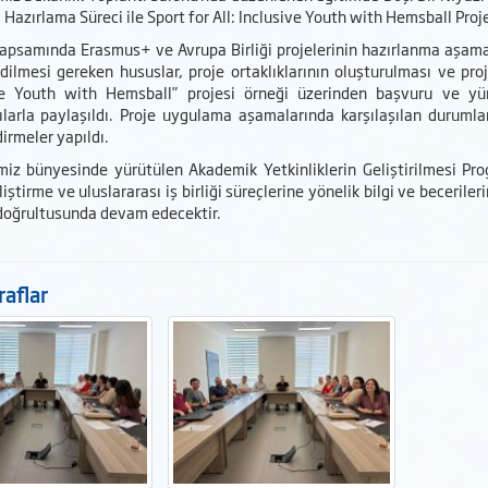
i Hazırlama Süreci ile Sport for All: Inclusive Youth with Hemsball Proje
apsamında Erasmus+ ve Avrupa Birliği projelerinin hazırlanma aşamalar
dilmesi gereken hususlar, proje ortaklıklarının oluşturulması ve proje
ve Youth with Hemsball” projesi örneği üzerinden başvuru ve yürü
ılarla paylaşıldı. Proje uygulama aşamalarında karşılaşılan durumlar
dirmeler yapıldı.
miz bünyesinde yürütülen Akademik Yetkinliklerin Geliştirilmesi Pr
liştirme ve uluslararası iş birliği süreçlerine yönelik bilgi ve beceril
doğrultusunda devam edecektir.
aflar